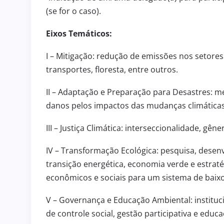
(se for o caso).
Eixos Temáticos:
I – Mitigação: redução de emissões nos setores 
transportes, floresta, entre outros.
II – Adaptação e Preparação para Desastres: 
ULAS
BOLETIM INFORMATIVO 23
danos pelos impactos das mudanças climáticas
gosto de 2026
31 de julho de 202
BOLETIM INFORMATIVO
III – Justiça Climática: interseccionalidade, gên
IV – Transformação Ecológica: pesquisa, desen
transição energética, economia verde e estrat
econômicos e sociais para um sistema de baix
V – Governança e Educação Ambiental: instituc
de controle social, gestão participativa e educ