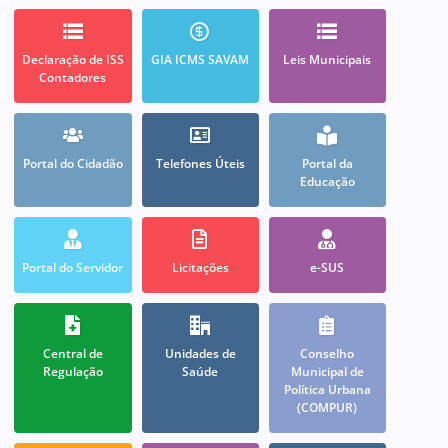
Declaração de ISS
GIA ICMS SAVAM
Leis Municipais
Contadores
Portal do Cidadão
Telefones Úteis
Portal da
Educação
Portal do Servidor
Licitações
e-SUS
Central de
Unidades de
Conselho
Regulação
Saúde
Municipal de
Política Urbana
(COMPUR)