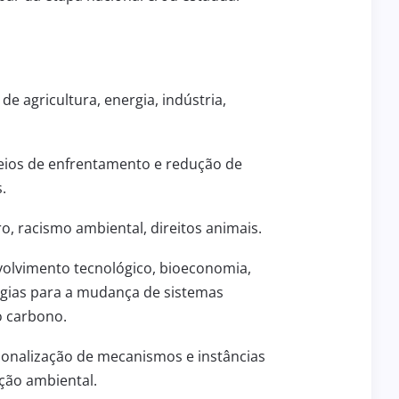
de agricultura, energia, indústria,
meios de enfrentamento e redução de
9
ATRIBUIÇÃO DE AULAS
.
6
29 de julho de 2026
EDUCAÇÃO
ero, racismo ambiental, direitos animais.
volvimento tecnológico, bioeconomia,
égias para a mudança de sistemas
o carbono.
ionalização de mecanismos e instâncias
ação ambiental.