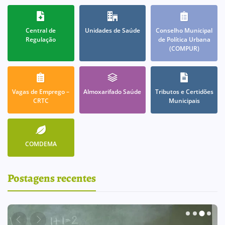
Central de
Unidades de Saúde
Conselho Municipal
Regulação
de Política Urbana
(COMPUR)
Vagas de Emprego –
Almoxarifado Saúde
Tributos e Certidões
CRTC
Municipais
COMDEMA
Postagens recentes