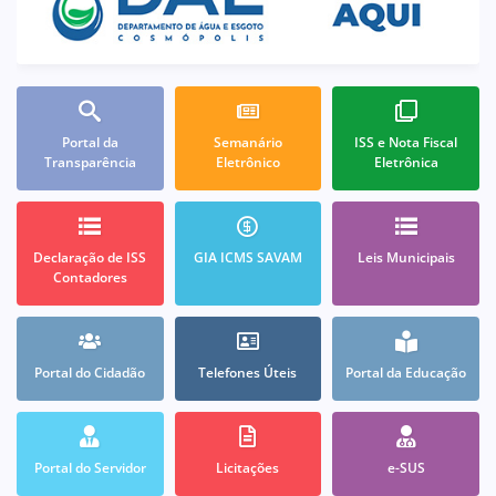
Portal da
Semanário
ISS e Nota Fiscal
Transparência
Eletrônico
Eletrônica
Declaração de ISS
GIA ICMS SAVAM
Leis Municipais
Contadores
Portal do Cidadão
Telefones Úteis
Portal da Educação
Portal do Servidor
Licitações
e-SUS