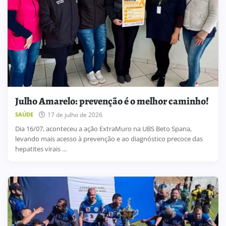
Julho Amarelo: prevenção é o melhor caminho!
17 de julho de 2026
SAÚDE
Dia 16/07, aconteceu a ação ExtraMuro na UBS Beto Spana,
levando mais acesso à prevenção e ao diagnóstico precoce das
hepatites virais ...