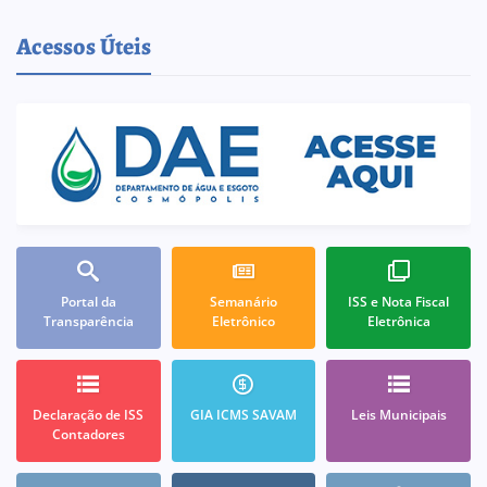
Acessos Úteis
Portal da
Semanário
ISS e Nota Fiscal
Transparência
Eletrônico
Eletrônica
Declaração de ISS
GIA ICMS SAVAM
Leis Municipais
Contadores