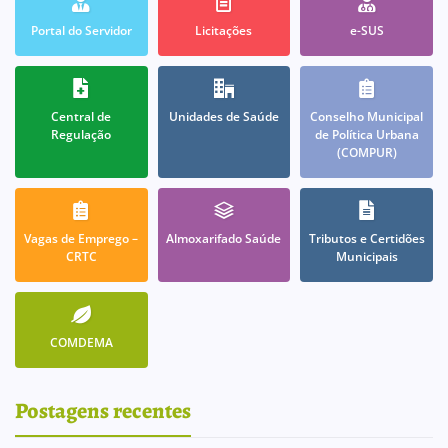
Portal do Servidor
Licitações
e-SUS
Central de
Unidades de Saúde
Conselho Municipal
Regulação
de Política Urbana
(COMPUR)
Vagas de Emprego –
Almoxarifado Saúde
Tributos e Certidões
CRTC
Municipais
COMDEMA
Postagens recentes