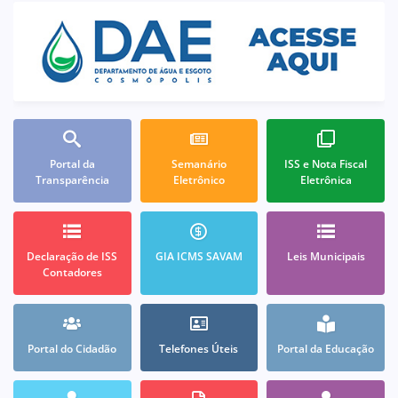
Portal da
Semanário
ISS e Nota Fiscal
Transparência
Eletrônico
Eletrônica
Declaração de ISS
GIA ICMS SAVAM
Leis Municipais
Contadores
Portal do Cidadão
Telefones Úteis
Portal da Educação