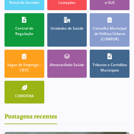
Portal do Servidor
Licitações
e-SUS
Central de
Unidades de Saúde
Conselho Municipal
Regulação
de Política Urbana
(COMPUR)
Vagas de Emprego –
Almoxarifado Saúde
Tributos e Certidões
CRTC
Municipais
COMDEMA
Postagens recentes