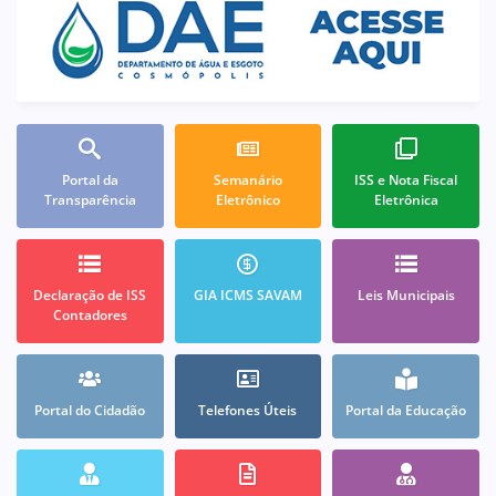
Portal da
Semanário
ISS e Nota Fiscal
Transparência
Eletrônico
Eletrônica
Declaração de ISS
GIA ICMS SAVAM
Leis Municipais
Contadores
Portal do Cidadão
Telefones Úteis
Portal da Educação