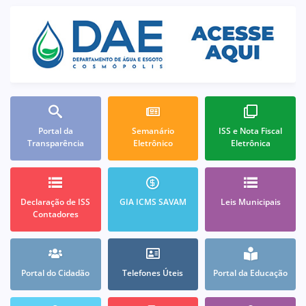
Portal da
Semanário
ISS e Nota Fiscal
Transparência
Eletrônico
Eletrônica
Declaração de ISS
GIA ICMS SAVAM
Leis Municipais
Contadores
Portal do Cidadão
Telefones Úteis
Portal da Educação