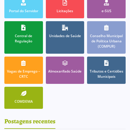
Portal do Servidor
Licitações
e-SUS
Central de
Unidades de Saúde
Conselho Municipal
Regulação
de Política Urbana
(COMPUR)
Vagas de Emprego –
Almoxarifado Saúde
Tributos e Certidões
CRTC
Municipais
COMDEMA
Postagens recentes