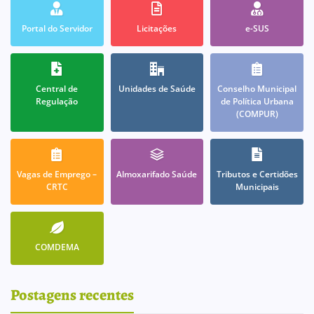
Portal do Servidor
Licitações
e-SUS
Central de
Unidades de Saúde
Conselho Municipal
Regulação
de Política Urbana
(COMPUR)
Vagas de Emprego –
Almoxarifado Saúde
Tributos e Certidões
CRTC
Municipais
COMDEMA
Postagens recentes