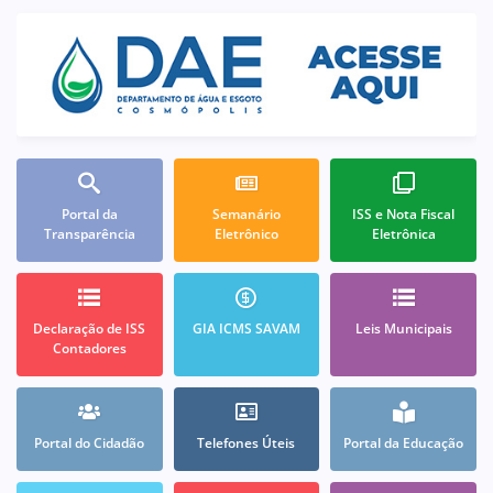
Portal da
Semanário
ISS e Nota Fiscal
Transparência
Eletrônico
Eletrônica
Declaração de ISS
GIA ICMS SAVAM
Leis Municipais
Contadores
Portal do Cidadão
Telefones Úteis
Portal da Educação