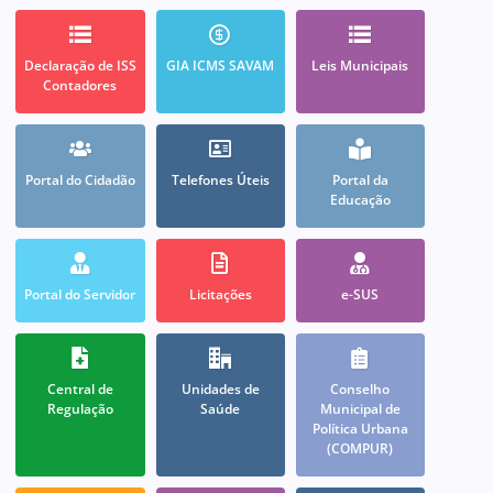
Declaração de ISS
GIA ICMS SAVAM
Leis Municipais
Contadores
Portal do Cidadão
Telefones Úteis
Portal da
Educação
Portal do Servidor
Licitações
e-SUS
Central de
Unidades de
Conselho
Regulação
Saúde
Municipal de
Política Urbana
(COMPUR)