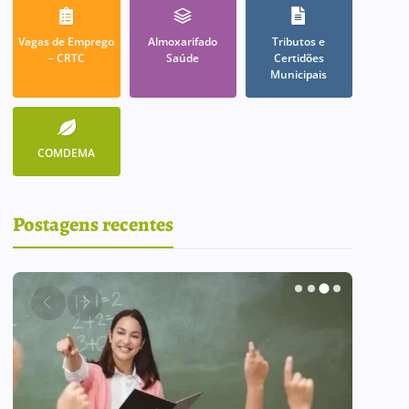
Vagas de Emprego
Almoxarifado
Tributos e
– CRTC
Saúde
Certidões
Municipais
COMDEMA
Postagens recentes