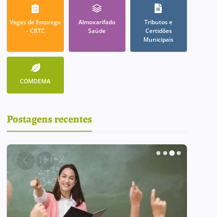
Vagas de Emprego
Almoxarifado
Tributos e
– CRTC
Saúde
Certidões
Municipais
COMDEMA
Postagens recentes