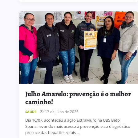
Julho Amarelo: prevenção é o melhor
caminho!
17 de julho de 2026
SAÚDE
Dia 16/07, aconteceu a ação ExtraMuro na UBS Beto
Spana, levando mais acesso à prevenção e ao diagnóstico
precoce das hepatites virais ...