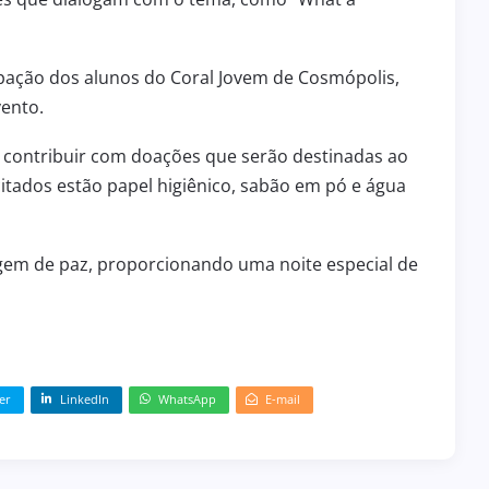
pação dos alunos do Coral Jovem de Cosmópolis,
vento.
a contribuir com doações que serão destinadas ao
icitados estão papel higiênico, sabão em pó e água
agem de paz, proporcionando uma noite especial de
er
LinkedIn
WhatsApp
E-mail