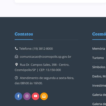
Contatos
Cosmó
Telefone: (19) 3812-8000
Memória
comunicacao@cosmopolis.sp.gov.br
Turismo
Rua Dr. Campos Sales, 398 - Centro,
Símbolos 
Cosmópolis/SP | CEP: 13.150-000
Dados, Ma
Atendimento de segunda a sexta-feira,
das 08h00 às 16h00.
Investime
Galeria d
Galeria de