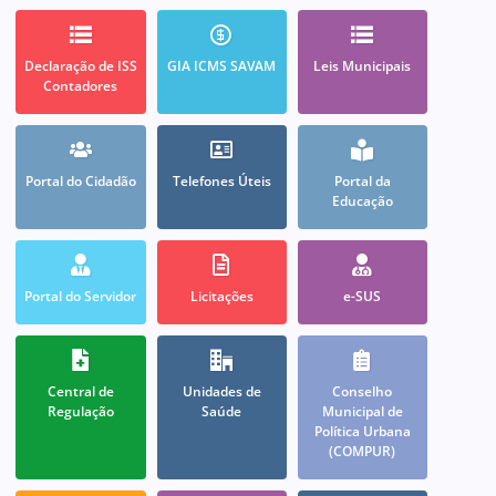
Declaração de ISS
GIA ICMS SAVAM
Leis Municipais
Contadores
Portal do Cidadão
Telefones Úteis
Portal da
Educação
Portal do Servidor
Licitações
e-SUS
Central de
Unidades de
Conselho
Regulação
Saúde
Municipal de
Política Urbana
(COMPUR)