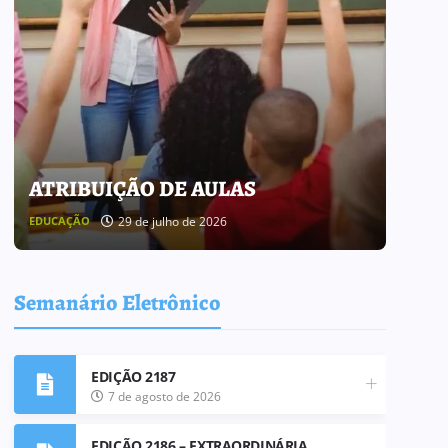
ATRIBUIÇÃO DE AULAS
BOL
29 de julho de 2026
EDUCAÇÃO
BOLETI
Semanário Eletrônico
EDIÇÃO 2187
7 de agosto de 2026
EDIÇÃO 2186 – EXTRAORDINÁRIA