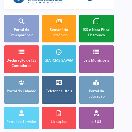
Portal da
Semanário
ISS e Nota Fiscal
Transparência
Eletrônico
Eletrônica
Declaração de ISS
GIA ICMS SAVAM
Leis Municipais
Contadores
Portal do Cidadão
Telefones Úteis
Portal da
Educação
Portal do Servidor
Licitações
e-SUS