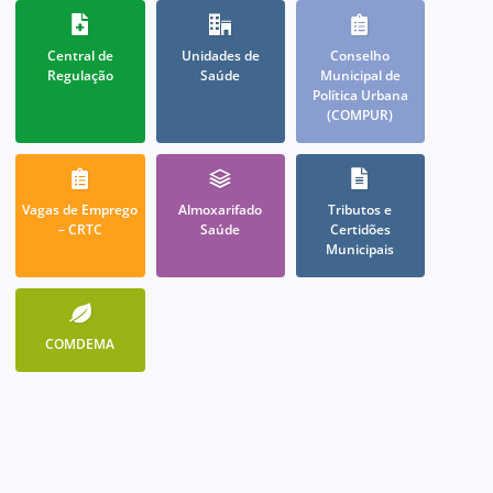
Central de
Unidades de
Conselho
Regulação
Saúde
Municipal de
Política Urbana
(COMPUR)
Vagas de Emprego
Almoxarifado
Tributos e
– CRTC
Saúde
Certidões
Municipais
COMDEMA