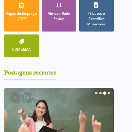
Vagas de Emprego
Almoxarifado
Tributos e
– CRTC
Saúde
Certidões
Municipais
COMDEMA
Postagens recentes