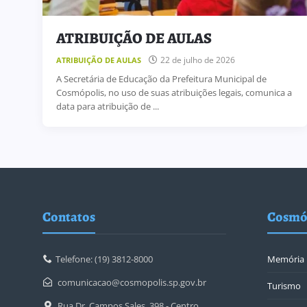
ATRIBUIÇÃO DE AULAS
22 de julho de 2026
ATRIBUIÇÃO DE AULAS
A Secretária de Educação da Prefeitura Municipal de
Cosmópolis, no uso de suas atribuições legais, comunica a
data para atribuição de ...
Contatos
Cosmó
Telefone: (19) 3812-8000
Memória
comunicacao@cosmopolis.sp.gov.br
Turismo
Rua Dr. Campos Sales, 398 - Centro,