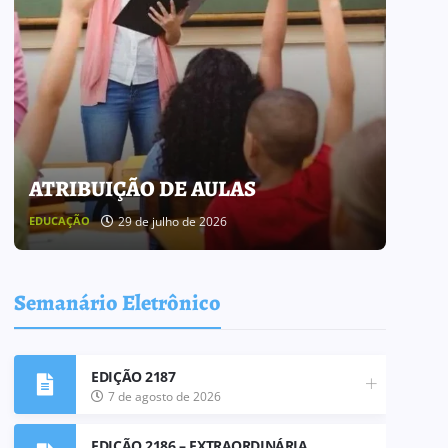
ATRIBUIÇÃO DE AULAS
BOL
29 de julho de 2026
EDUCAÇÃO
BOLETI
Semanário Eletrônico
EDIÇÃO 2187
7 de agosto de 2026
EDIÇÃO 2186 – EXTRAORDINÁRIA