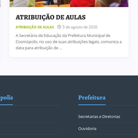
ATRIBUIÇÃO DE AULAS
5 de agosto de 2026
ATRIBUIÇÃO DE AULAS
A Secretária de Educação da Prefeitura Municipal de
Cosmópolis, no uso de suas atribuições legais, comunica a
data para atribuição de ...
polis
Prefeitura
Secretarias e Diretorias
Ouvidoria