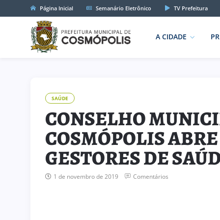
Página Inicial
Semanário Eletrônico
TV Prefeitura
A CIDADE
PR
SAÚDE
CONSELHO MUNICI
COSMÓPOLIS ABRE
GESTORES DE SAÚ
1 de novembro de 2019
Comentários