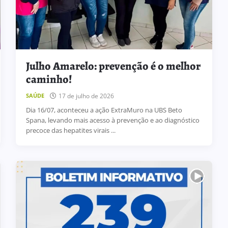
Julho Amarelo: prevenção é o melhor
caminho!
BOLETIM INFORMATIVO 239
17 de julho de 2026
SAÚDE
Dia 16/07, aconteceu a ação ExtraMuro na UBS Beto
31 de julho de 2026
BOLETIM INFORMATIVO
Spana, levando mais acesso à prevenção e ao diagnóstico
precoce das hepatites virais ...