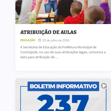
ATRIBUIÇÃO DE AULAS
29 de julho de 2026
EDUCAÇÃO
TIVO 238
ATRIBUIÇÃO DE AULAS
A Secretária de Educação da Prefeitura Municipal de
Cosmópolis, no uso de suas atribuições legais, comunica a
 julho de 2026
5 de agosto de 2026
ATRIBUIÇÃO DE AULAS
data para atribuição de ...