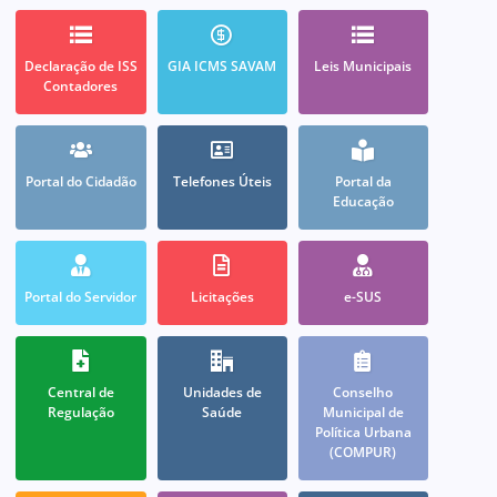
Declaração de ISS
GIA ICMS SAVAM
Leis Municipais
Contadores
Portal do Cidadão
Telefones Úteis
Portal da
Educação
Portal do Servidor
Licitações
e-SUS
Central de
Unidades de
Conselho
Regulação
Saúde
Municipal de
Política Urbana
(COMPUR)