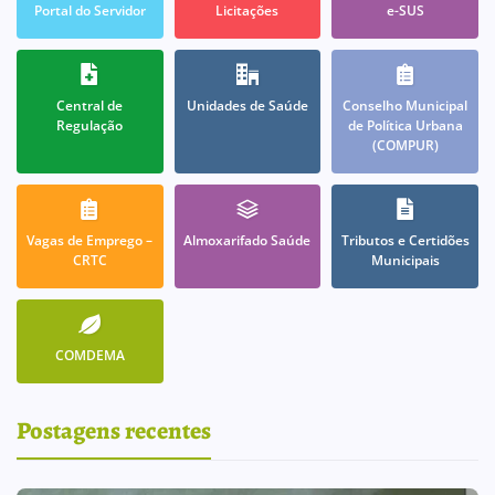
Portal do Servidor
Licitações
e-SUS
Central de
Unidades de Saúde
Conselho Municipal
Regulação
de Política Urbana
(COMPUR)
Vagas de Emprego –
Almoxarifado Saúde
Tributos e Certidões
CRTC
Municipais
COMDEMA
Postagens recentes