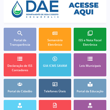
Portal da
Semanário
ISS e Nota Fiscal
Transparência
Eletrônico
Eletrônica
Declaração de ISS
GIA ICMS SAVAM
Leis Municipais
Contadores
Portal do Cidadão
Telefones Úteis
Portal da Educação