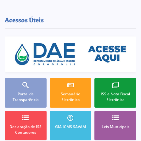
Acessos Úteis
Portal da
Semanário
ISS e Nota Fiscal
Transparência
Eletrônico
Eletrônica
Declaração de ISS
GIA ICMS SAVAM
Leis Municipais
Contadores