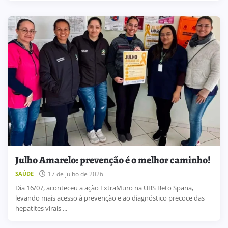
Julho Amarelo: prevenção é o melhor caminho!
17 de julho de 2026
SAÚDE
Dia 16/07, aconteceu a ação ExtraMuro na UBS Beto Spana,
levando mais acesso à prevenção e ao diagnóstico precoce das
hepatites virais ...