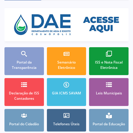
Portal da
Semanário
ISS e Nota Fiscal
Transparência
Eletrônico
Eletrônica
Declaração de ISS
GIA ICMS SAVAM
Leis Municipais
Contadores
Portal do Cidadão
Telefones Úteis
Portal da Educação