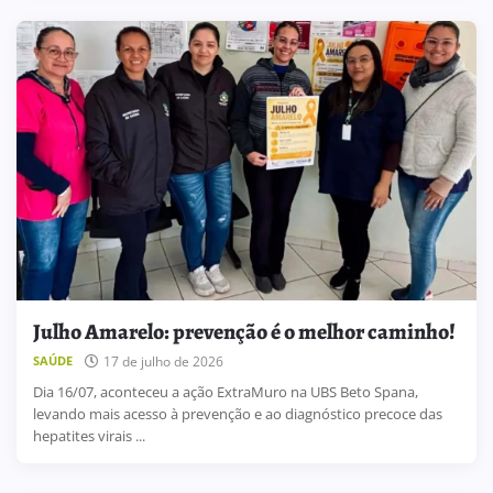
Julho Amarelo: prevenção é o melhor caminho!
17 de julho de 2026
SAÚDE
Dia 16/07, aconteceu a ação ExtraMuro na UBS Beto Spana,
levando mais acesso à prevenção e ao diagnóstico precoce das
hepatites virais ...