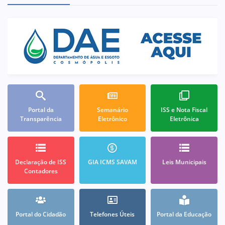
Portal da
Semanário
ISS e Nota Fiscal
Transparência
Eletrônico
Eletrônica
Declaração de ISS
GIA ICMS SAVAM
Leis Municipais
Contadores
Portal do Cidadão
Telefones Úteis
Portal da Educação