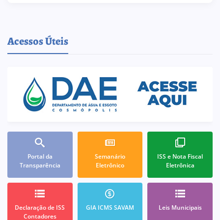
Acessos Úteis
Portal da
Semanário
ISS e Nota Fiscal
Transparência
Eletrônico
Eletrônica
Declaração de ISS
GIA ICMS SAVAM
Leis Municipais
Contadores