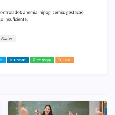
ntrolado); anemia; hipoglicemia; gestação
o insuficiente.
Pilates
BOLETIM INFORMATIVO 239
31 de julho de 2026
BOLETIM INFORMATIVO
er
LinkedIn
WhatsApp
E-mail