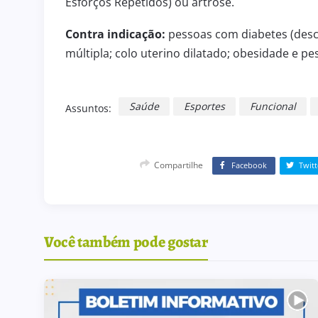
Esforços Repetidos) ou artrose.
Contra indicação:
pessoas com diabetes (desco
múltipla; colo uterino dilatado; obesidade e pes
Saúde
Esportes
Funcional
Assuntos:
TIVO 238
ATRIBUIÇÃO DE AULAS
 julho de 2026
5 de agosto de 2026
ATRIBUIÇÃO DE AULAS
Compartilhe
Facebook
Twitt
Você também pode gostar