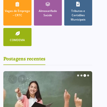
Vagas de Emprego
Almoxarifado
Tributos e
– CRTC
Saúde
Certidões
Municipais
COMDEMA
Postagens recentes