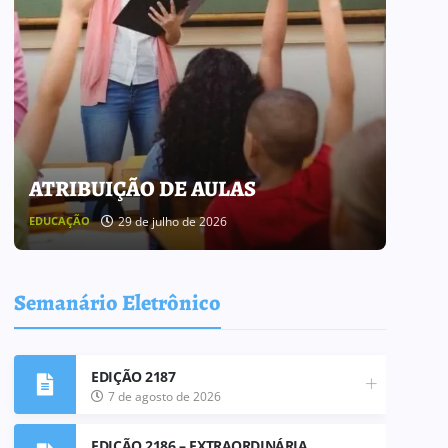
ATRIBUIÇÃO DE AULAS
BOL
29 de julho de 2026
EDUCAÇÃO
BOLETI
Semanário Eletrônico
EDIÇÃO 2187
7 de agosto de 2026
EDIÇÃO 2186 – EXTRAORDINÁRIA