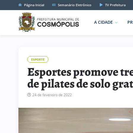
Página Inicial
Semanário Eletrônico
TV Prefeitura
A CIDADE
PR
ESPORTE
Esportes promove tre
de pilates de solo gra
24 de fevereiro de 2022