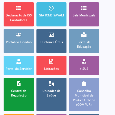
Declaração de ISS
GIA ICMS SAVAM
Leis Municipais
Contadores
Portal do Cidadão
Telefones Úteis
Portal da
Educação
Portal do Servidor
Licitações
e-SUS
Central de
Unidades de
Conselho
Regulação
Saúde
Municipal de
Política Urbana
(COMPUR)