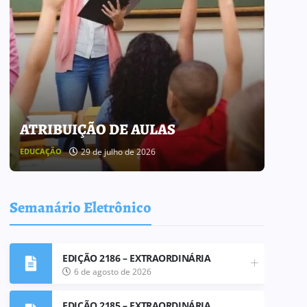
ATRIBUIÇÃO DE AULAS
BOL
29 de julho de 2026
EDUCAÇÃO
BOLETI
Semanário Eletrônico
EDIÇÃO 2186 – EXTRAORDINÁRIA
6 de agosto de 2026
EDIÇÃO 2185 – EXTRAORDINÁRIA