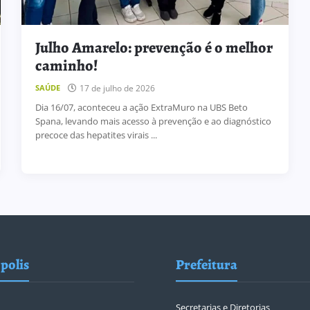
Julho Amarelo: prevenção é o melhor
caminho!
17 de julho de 2026
SAÚDE
Dia 16/07, aconteceu a ação ExtraMuro na UBS Beto
Spana, levando mais acesso à prevenção e ao diagnóstico
precoce das hepatites virais ...
polis
Prefeitura
Secretarias e Diretorias