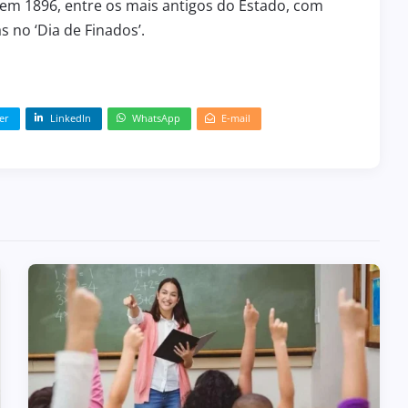
em 1896, entre os mais antigos do Estado, com
s no ‘Dia de Finados’.
er
LinkedIn
WhatsApp
E-mail
BOLETIM INFORMATIVO 239
31 de julho de 2026
BOLETIM INFORMATIVO