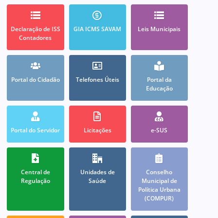
Declaração de ISS
GIA ICMS SAVAM
Leis Municipais
Contadores
Portal do Cidadão
Telefones Úteis
Portal da
Educação
Portal do Servidor
Licitações
e-SUS
Central de
Unidades de
Conselho
Regulação
Saúde
Municipal de
Política Urbana
(COMPUR)