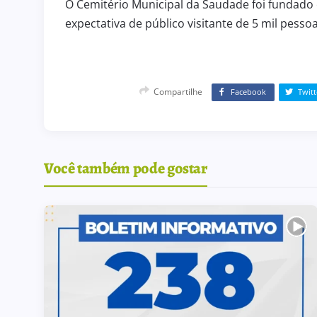
O Cemitério Municipal da Saudade foi fundado 
expectativa de público visitante de 5 mil pessoa
Compartilhe
Facebook
Twitt
TIVO 238
ATRIBUIÇÃO DE AULAS
 julho de 2026
5 de agosto de 2026
ATRIBUIÇÃO DE AULAS
Você também pode gostar