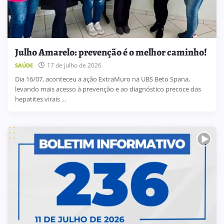
Julho Amarelo: prevenção é o melhor caminho!
17 de julho de 2026
SAÚDE
Dia 16/07, aconteceu a ação ExtraMuro na UBS Beto Spana,
levando mais acesso à prevenção e ao diagnóstico precoce das
hepatites virais ...