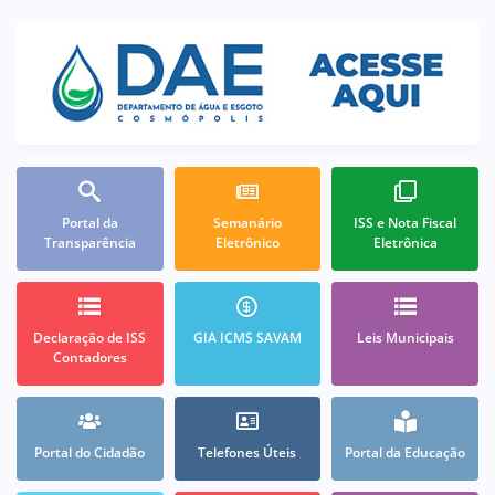
Portal da
Semanário
ISS e Nota Fiscal
Transparência
Eletrônico
Eletrônica
Declaração de ISS
GIA ICMS SAVAM
Leis Municipais
Contadores
Portal do Cidadão
Telefones Úteis
Portal da Educação