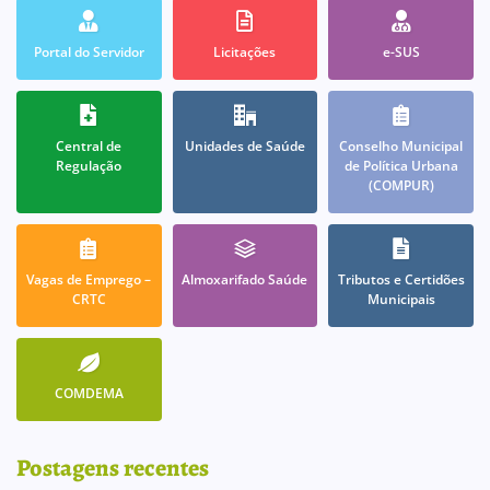
Portal do Servidor
Licitações
e-SUS
Central de
Unidades de Saúde
Conselho Municipal
Regulação
de Política Urbana
(COMPUR)
Vagas de Emprego –
Almoxarifado Saúde
Tributos e Certidões
CRTC
Municipais
COMDEMA
Postagens recentes