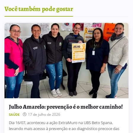
Você também pode gostar
Julho Amarelo: prevenção é o melhor caminho!
17 de julho de 2026
SAÚDE
Dia 16/07, aconteceu a ação ExtraMuro na UBS Beto Spana,
levando mais acesso à prevenção e ao diagnóstico precoce das