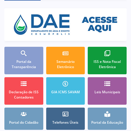
Portal da
Semanário
ISS e Nota Fiscal
Transparência
Eletrônico
Eletrônica
Declaração de ISS
GIA ICMS SAVAM
Leis Municipais
Contadores
Portal do Cidadão
Telefones Úteis
Portal da Educação