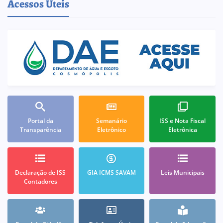
Acessos Úteis
Portal da
Semanário
ISS e Nota Fiscal
Transparência
Eletrônico
Eletrônica
Declaração de ISS
GIA ICMS SAVAM
Leis Municipais
Contadores