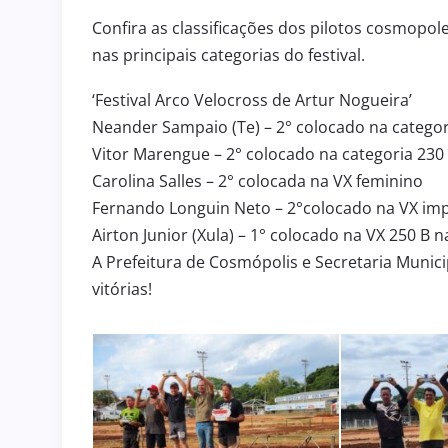
Confira as classificações dos pilotos cosmopo
nas principais categorias do festival.
‘Festival Arco Velocross de Artur Nogueira’
Neander Sampaio (Te) – 2° colocado na categori
Vitor Marengue – 2° colocado na categoria 230
Carolina Salles – 2° colocada na VX feminino
ULAS
BOLETIM INFORMATIVO 23
Fernando Longuin Neto – 2°colocado na VX im
gosto de 2026
31 de julho de 202
BOLETIM INFORMATIVO
Airton Junior (Xula) – 1° colocado na VX 250 B
A Prefeitura de Cosmópolis e Secretaria Munici
vitórias!