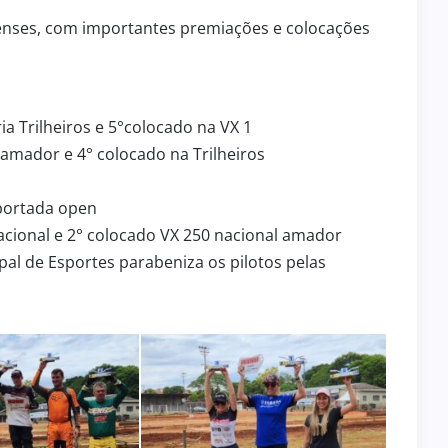
lenses, com importantes premiações e colocações
a Trilheiros e 5°colocado na VX 1
 amador e 4° colocado na Trilheiros
9
ATRIBUIÇÃO DE AULAS
portada open
6
29 de julho de 2026
EDUCAÇÃO
 nacional e 2° colocado VX 250 nacional amador
pal de Esportes parabeniza os pilotos pelas