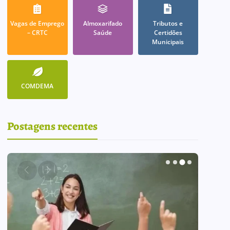
Vagas de Emprego
Almoxarifado
Tributos e
– CRTC
Saúde
Certidões
Municipais
COMDEMA
Postagens recentes