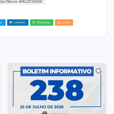
faz78anos #FELIZCIDADE
er
LinkedIn
WhatsApp
E-mail