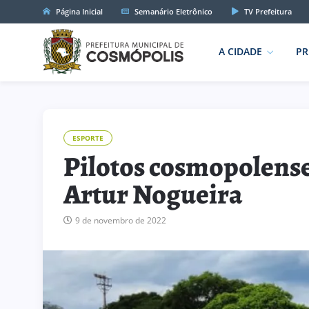
Página Inicial
Semanário Eletrônico
TV Prefeitura
A CIDADE
PR
ESPORTE
Pilotos cosmopolense
Artur Nogueira
9 de novembro de 2022