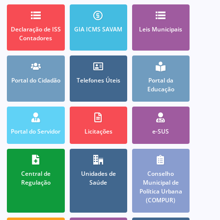
Declaração de ISS
GIA ICMS SAVAM
Leis Municipais
Contadores
Portal do Cidadão
Telefones Úteis
Portal da
Educação
Portal do Servidor
Licitações
e-SUS
Central de
Unidades de
Conselho
Regulação
Saúde
Municipal de
Política Urbana
(COMPUR)