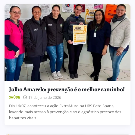
Julho Amarelo: prevenção é o melhor caminho!
17 de julho de 2026
SAÚDE
Dia 16/07, aconteceu a ação ExtraMuro na UBS Beto Spana,
levando mais acesso à prevenção e ao diagnóstico precoce das
hepatites virais ...