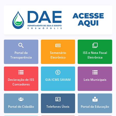
Portal da
Semanário
ISS e Nota Fiscal
Transparência
Eletrônico
Eletrônica
Declaração de ISS
GIA ICMS SAVAM
Leis Municipais
Contadores
Portal do Cidadão
Telefones Úteis
Portal da Educação