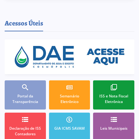
Acessos Úteis
Portal da
Semanário
ISS e Nota Fiscal
Transparência
Eletrônico
Eletrônica
Declaração de ISS
GIA ICMS SAVAM
Leis Municipais
Contadores