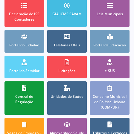
Declaração de ISS
GIA ICMS SAVAM
Leis Municipais
Contadores
Portal do Cidadão
Telefones Úteis
Portal da Educação
Portal do Servidor
Licitações
e-SUS
Central de
Unidades de Saúde
Conselho Municipal
Regulação
de Política Urbana
(COMPUR)
Vagas de Emprego –
Almoxarifado Saúde
Tributos e Certidões