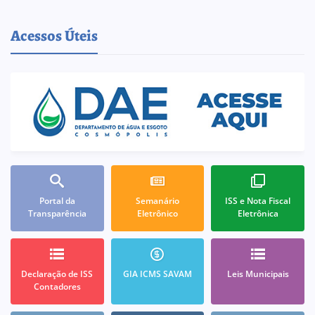
Acessos Úteis
Portal da
Semanário
ISS e Nota Fiscal
Transparência
Eletrônico
Eletrônica
Declaração de ISS
GIA ICMS SAVAM
Leis Municipais
Contadores