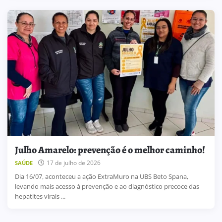
Julho Amarelo: prevenção é o melhor caminho!
17 de julho de 2026
SAÚDE
Dia 16/07, aconteceu a ação ExtraMuro na UBS Beto Spana,
levando mais acesso à prevenção e ao diagnóstico precoce das
hepatites virais ...