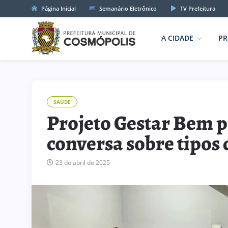
Página Inicial
Semanário Eletrônico
TV Prefeitura
A CIDADE
PR
SAÚDE
Projeto Gestar Bem 
conversa sobre tipos 
23 de abril de 2025