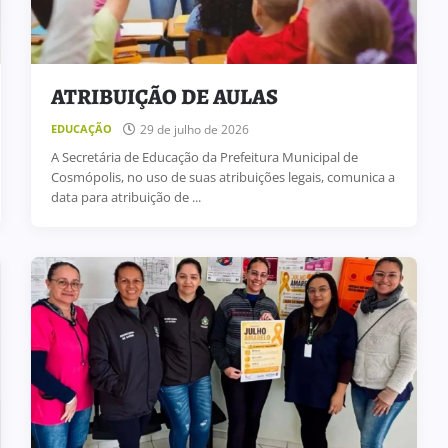
ATRIBUIÇÃO DE AULAS
29 de julho de 2026
EDUCAÇÃO
A Secretária de Educação da Prefeitura Municipal de
Cosmópolis, no uso de suas atribuições legais, comunica a
data para atribuição de ...