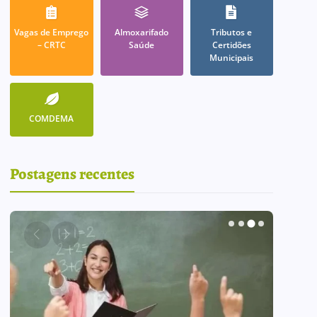
Vagas de Emprego
Almoxarifado
Tributos e
– CRTC
Saúde
Certidões
Municipais
COMDEMA
Postagens recentes