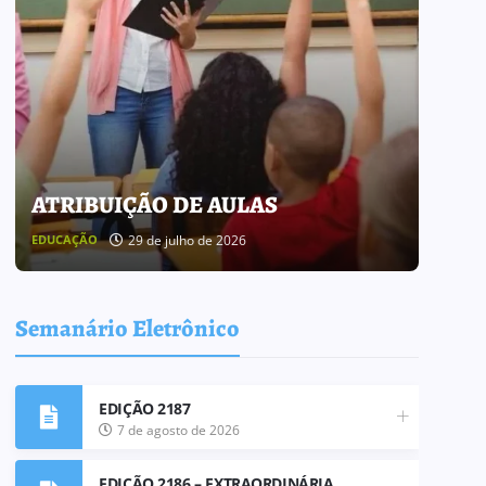
ATRIBUIÇÃO DE AULAS
BOL
29 de julho de 2026
EDUCAÇÃO
BOLETI
Semanário Eletrônico
EDIÇÃO 2187
7 de agosto de 2026
EDIÇÃO 2186 – EXTRAORDINÁRIA