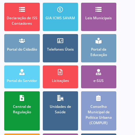
Declaração de ISS
GIA ICMS SAVAM
Leis Municipais
Contadores
Portal do Cidadão
Telefones Úteis
Portal da
Educação
Portal do Servidor
Licitações
e-SUS
Central de
Unidades de
Conselho
Regulação
Saúde
Municipal de
Política Urbana
(COMPUR)