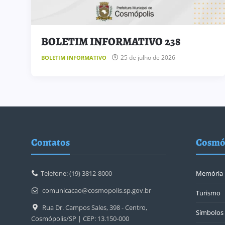
BOLETIM INFORMATIVO 238
25 de julho de 2026
BOLETIM INFORMATIVO
Contatos
Cosmó
Telefone: (19) 3812-8000
Memória
comunicacao@cosmopolis.sp.gov.br
Turismo
Rua Dr. Campos Sales, 398 - Centro,
Símbolos 
Cosmópolis/SP | CEP: 13.150-000