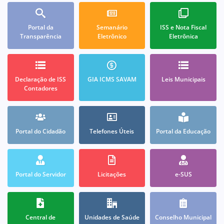
Portal da
Semanário
ISS e Nota Fiscal
Transparência
Eletrônico
Eletrônica
Declaração de ISS
GIA ICMS SAVAM
Leis Municipais
Contadores
Portal do Cidadão
Telefones Úteis
Portal da Educação
Portal do Servidor
Licitações
e-SUS
Central de
Unidades de Saúde
Conselho Municipal