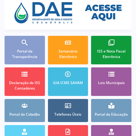
Portal da
Semanário
ISS e Nota Fiscal
Transparência
Eletrônico
Eletrônica
Declaração de ISS
GIA ICMS SAVAM
Leis Municipais
Contadores
Portal do Cidadão
Telefones Úteis
Portal da Educação