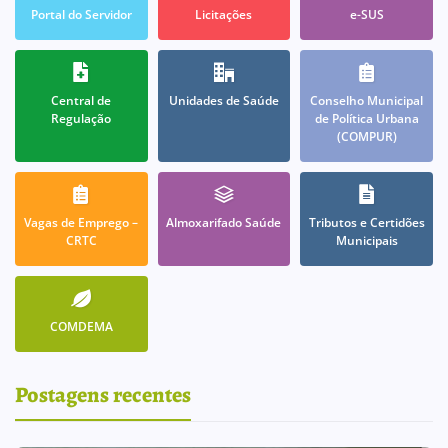
Portal do Servidor
Licitações
e-SUS
Central de
Unidades de Saúde
Conselho Municipal
Regulação
de Política Urbana
(COMPUR)
Vagas de Emprego –
Almoxarifado Saúde
Tributos e Certidões
CRTC
Municipais
COMDEMA
Postagens recentes