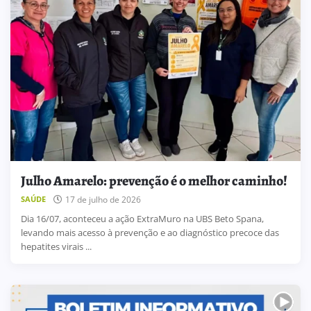
Julho Amarelo: prevenção é o melhor caminho!
17 de julho de 2026
SAÚDE
Dia 16/07, aconteceu a ação ExtraMuro na UBS Beto Spana,
levando mais acesso à prevenção e ao diagnóstico precoce das
hepatites virais ...