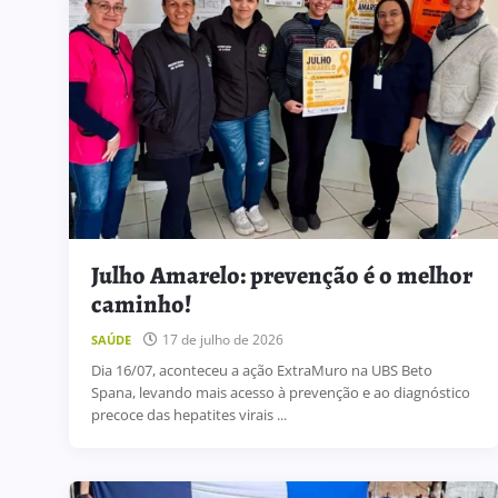
Julho Amarelo: prevenção é o melhor
caminho!
17 de julho de 2026
SAÚDE
Dia 16/07, aconteceu a ação ExtraMuro na UBS Beto
Spana, levando mais acesso à prevenção e ao diagnóstico
precoce das hepatites virais ...