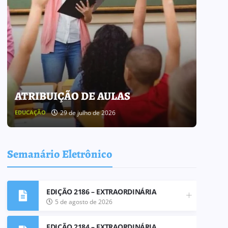
ATRIBUIÇÃO DE AULAS
BOL
29 de julho de 2026
EDUCAÇÃO
BOLETI
Semanário Eletrônico
EDIÇÃO 2186 – EXTRAORDINÁRIA
5 de agosto de 2026
EDIÇÃO 2184 – EXTRAORDINÁRIA