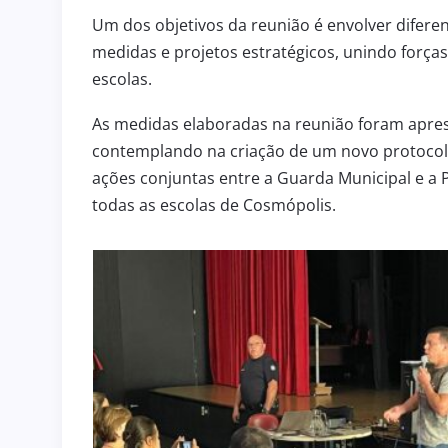
Um dos objetivos da reunião é envolver difere
medidas e projetos estratégicos, unindo força
escolas.
As medidas elaboradas na reunião foram aprese
contemplando na criação de um novo protocolo
ações conjuntas entre a Guarda Municipal e a P
TIVO 238
ATRIBUIÇÃO DE AULAS
todas as escolas de Cosmópolis.
 julho de 2026
5 de agosto de 2026
ATRIBUIÇÃO DE AULAS