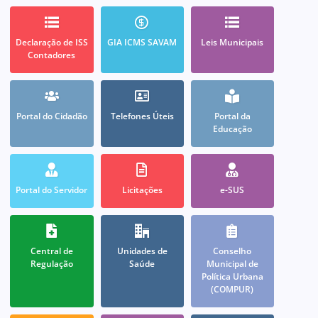
Declaração de ISS
GIA ICMS SAVAM
Leis Municipais
Contadores
Portal do Cidadão
Telefones Úteis
Portal da
Educação
Portal do Servidor
Licitações
e-SUS
Central de
Unidades de
Conselho
Regulação
Saúde
Municipal de
Política Urbana
(COMPUR)