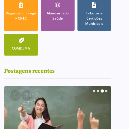
Vagas de Emprego
Almoxarifado
Tributos e
– CRTC
Saúde
Certidões
Municipais
COMDEMA
Postagens recentes