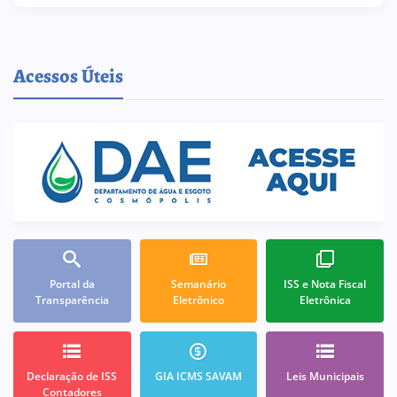
Acessos Úteis
Portal da
Semanário
ISS e Nota Fiscal
Transparência
Eletrônico
Eletrônica
Declaração de ISS
GIA ICMS SAVAM
Leis Municipais
Contadores