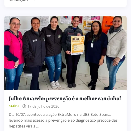
Julho Amarelo: prevenção é o melhor caminho!
17 de julho de 2026
SAÚDE
Dia 16/07, aconteceu a ação ExtraMuro na UBS Beto Spana,
levando mais acesso à prevenção e ao diagnóstico precoce das
hepatites virais ...