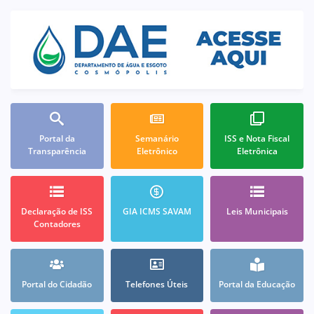
Portal da
Semanário
ISS e Nota Fiscal
Transparência
Eletrônico
Eletrônica
Declaração de ISS
GIA ICMS SAVAM
Leis Municipais
Contadores
Portal do Cidadão
Telefones Úteis
Portal da Educação