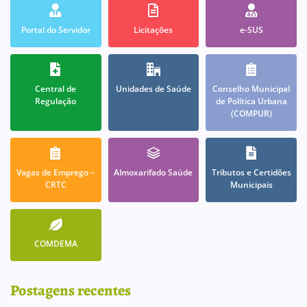
Portal do Servidor
Licitações
e-SUS
Central de
Unidades de Saúde
Conselho Municipal
Regulação
de Política Urbana
(COMPUR)
Vagas de Emprego –
Almoxarifado Saúde
Tributos e Certidões
CRTC
Municipais
COMDEMA
Postagens recentes