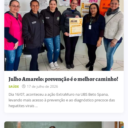
Julho Amarelo: prevenção é o melhor caminho!
17 de julho de 2026
SAÚDE
Dia 16/07, aconteceu a ação ExtraMuro na UBS Beto Spana,
levando mais acesso à prevenção e ao diagnóstico precoce das
hepatites virais ...