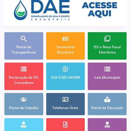
Portal da
Semanário
ISS e Nota Fiscal
Transparência
Eletrônico
Eletrônica
Declaração de ISS
GIA ICMS SAVAM
Leis Municipais
Contadores
Portal do Cidadão
Telefones Úteis
Portal da Educação