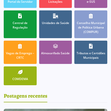
Portal do Servidor
Licitações
e-SUS
Central de
Unidades de Saúde
Conselho Municipal
Regulação
de Política Urbana
(COMPUR)
Vagas de Emprego –
Almoxarifado Saúde
Tributos e Certidões
CRTC
Municipais
COMDEMA
Postagens recentes