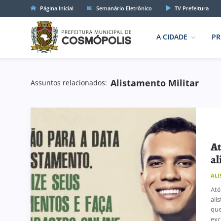
Página Inicial
Semanário Eletrônico
TV Prefeitura
A CIDADE
PR
Alistamento Militar
Assuntos relacionados:
At
al
ALI
Até
ali
que
exc