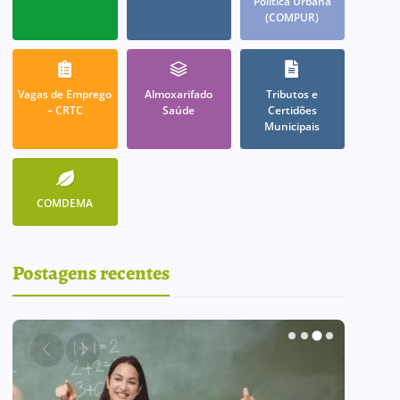
Política Urbana
(COMPUR)
Vagas de Emprego
Almoxarifado
Tributos e
– CRTC
Saúde
Certidões
Municipais
COMDEMA
Postagens recentes