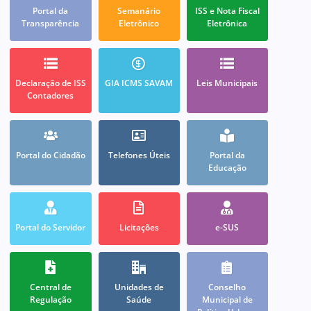
Portal da
Semanário
ISS e Nota Fiscal
Transparência
Eletrônico
Eletrônica
Declaração de ISS
GIA ICMS SAVAM
Leis Municipais
Contadores
Portal do Cidadão
Telefones Úteis
Portal da
Educação
Portal do Servidor
Licitações
e-SUS
Central de
Unidades de
Conselho
Regulação
Saúde
Municipal de