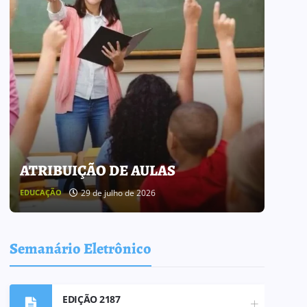
ATRIBUIÇÃO DE AULAS
BOL
29 de julho de 2026
EDUCAÇÃO
BOLETI
Semanário Eletrônico
EDIÇÃO 2187