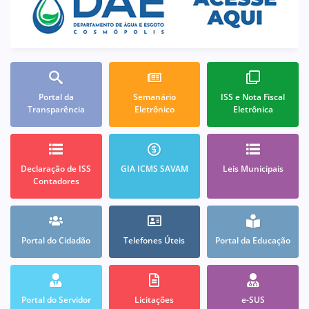
Portal da
Semanário
ISS e Nota Fiscal
Transparência
Eletrônico
Eletrônica
Declaração de ISS
GIA ICMS SAVAM
Leis Municipais
Contadores
Portal do Cidadão
Telefones Úteis
Portal da Educação
Portal do Servidor
Licitações
e-SUS