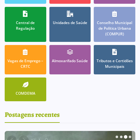
Central de
Unidades de Saúde
Conselho Municipal
Regulação
de Política Urbana
(COMPUR)
Vagas de Emprego –
Almoxarifado Saúde
Tributos e Certidões
CRTC
Municipais
COMDEMA
Postagens recentes