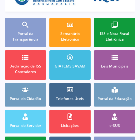
Portal da
Semanário
ISS e Nota Fiscal
Transparência
Eletrônico
Eletrônica
Declaração de ISS
GIA ICMS SAVAM
Leis Municipais
Contadores
Portal do Cidadão
Telefones Úteis
Portal da Educação
Portal do Servidor
Licitações
e-SUS