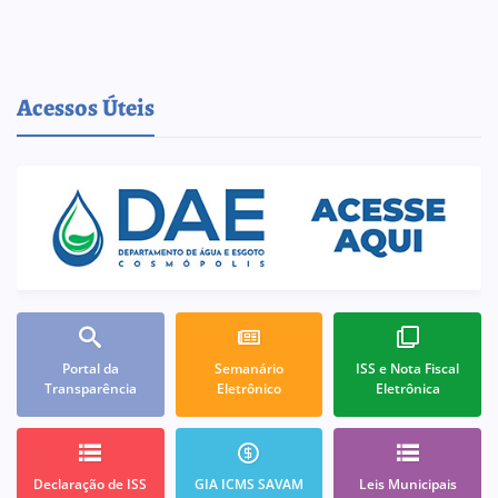
Acessos Úteis
Portal da
Semanário
ISS e Nota Fiscal
Transparência
Eletrônico
Eletrônica
Declaração de ISS
GIA ICMS SAVAM
Leis Municipais