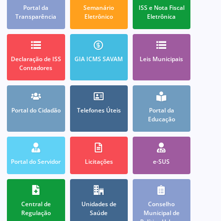
Portal da
Semanário
ISS e Nota Fiscal
Transparência
Eletrônico
Eletrônica
Declaração de ISS
GIA ICMS SAVAM
Leis Municipais
Contadores
Portal do Cidadão
Telefones Úteis
Portal da
Educação
Portal do Servidor
Licitações
e-SUS
Central de
Unidades de
Conselho
Regulação
Saúde
Municipal de