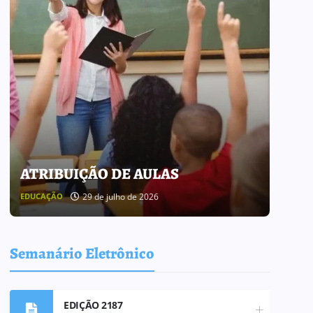
ATRIBUIÇÃO DE AULAS
BOL
29 de julho de 2026
EDUCAÇÃO
BOLETI
Semanário Eletrônico
EDIÇÃO 2187