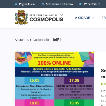
Página Inicial
Semanário Eletrônico
TV Prefeitura
A CIDADE
PR
MEI
Assuntos relacionados:
Se
m
MEI
Cin
Se 
se 
emp