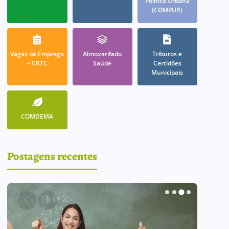
Política Urbana
(COMPUR)
Vagas de Emprego
Almoxarifado
Tributos e
– CRTC
Saúde
Certidões
Municipais
COMDEMA
Postagens recentes