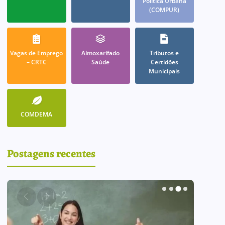
Política Urbana
(COMPUR)
Vagas de Emprego
Almoxarifado
Tributos e
– CRTC
Saúde
Certidões
Municipais
COMDEMA
Postagens recentes