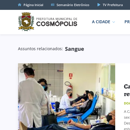
Página Inicial
Semanário Eletrônico
TV Prefeitura
A CIDADE
PR
Sangue
Assuntos relacionados:
Ca
re
DO
A C
sex
Des
est