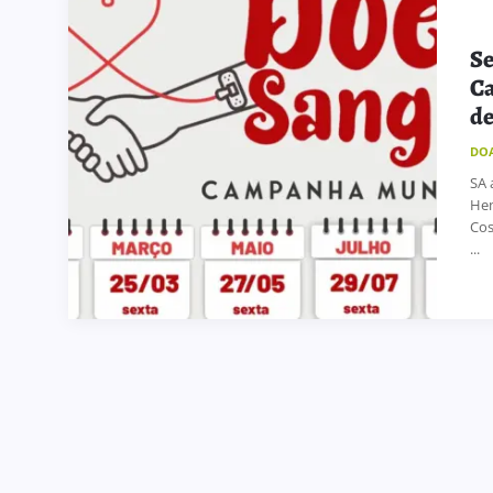
Se
Ca
de
DO
SA 
Hem
Cos
...