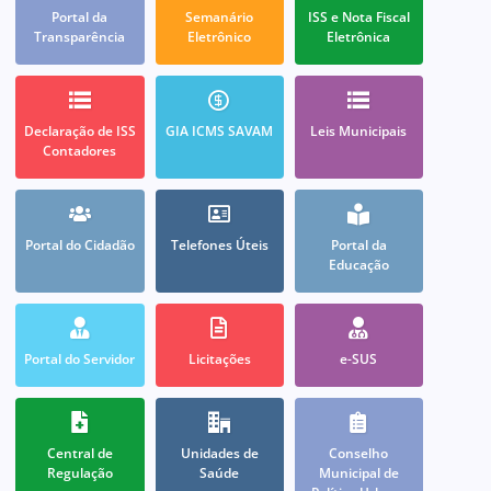
Portal da
Semanário
ISS e Nota Fiscal
Transparência
Eletrônico
Eletrônica
Declaração de ISS
GIA ICMS SAVAM
Leis Municipais
Contadores
Portal do Cidadão
Telefones Úteis
Portal da
Educação
Portal do Servidor
Licitações
e-SUS
Central de
Unidades de
Conselho
Regulação
Saúde
Municipal de