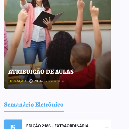
ATRIBUIÇÃO DE AULAS
BOL
29 de julho de 2026
EDUCAÇÃO
BOLETI
Semanário Eletrônico
EDIÇÃO 2186 – EXTRAORDINÁRIA