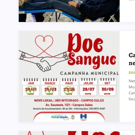
Ca
ne
DO
Nes
Mun
Cam
loca