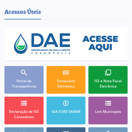
Acessos Úteis
Portal da
Semanário
ISS e Nota Fiscal
Transparência
Eletrônico
Eletrônica
Declaração de ISS
GIA ICMS SAVAM
Leis Municipais
Contadores