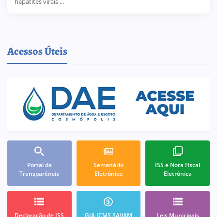
hepatites virais ...
Acessos Úteis
Portal da
Semanário
ISS e Nota Fiscal
Transparência
Eletrônico
Eletrônica
Declaração de ISS
GIA ICMS SAVAM
Leis Municipais