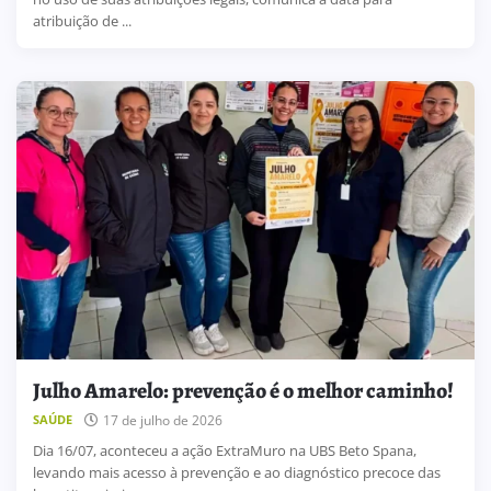
atribuição de ...
Julho Amarelo: prevenção é o melhor caminho!
17 de julho de 2026
SAÚDE
Dia 16/07, aconteceu a ação ExtraMuro na UBS Beto Spana,
levando mais acesso à prevenção e ao diagnóstico precoce das