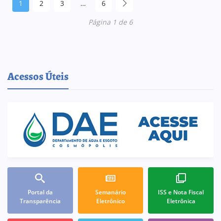
1
2
3
…
6
Página 1 de 6
Acessos Úteis
Portal da
Semanário
ISS e Nota Fiscal
Transparência
Eletrônico
Eletrônica