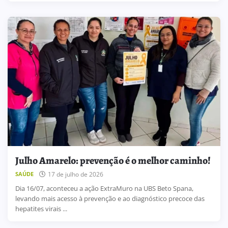
Julho Amarelo: prevenção é o melhor caminho!
17 de julho de 2026
SAÚDE
Dia 16/07, aconteceu a ação ExtraMuro na UBS Beto Spana,
levando mais acesso à prevenção e ao diagnóstico precoce das
hepatites virais ...