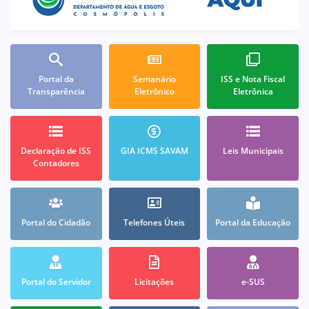
Portal da
Semanário
ISS e Nota Fiscal
Transparência
Eletrônico
Eletrônica
Declaração de ISS
GIA ICMS SAVAM
Leis Municipais
Contadores
Portal do Cidadão
Telefones Úteis
Portal da Educação
Portal do Servidor
Licitações
e-SUS