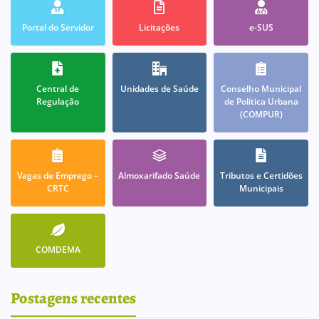
Portal do Servidor
Licitações
e-SUS
Central de
Unidades de Saúde
Conselho Municipal
Regulação
de Política Urbana
(COMPUR)
Vagas de Emprego –
Almoxarifado Saúde
Tributos e Certidões
CRTC
Municipais
COMDEMA
Postagens recentes