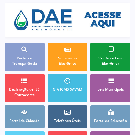
Portal da
Semanário
ISS e Nota Fiscal
Transparência
Eletrônico
Eletrônica
Declaração de ISS
GIA ICMS SAVAM
Leis Municipais
Contadores
Portal do Cidadão
Telefones Úteis
Portal da Educação