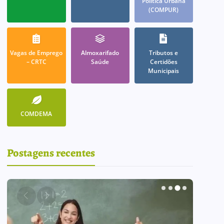
Política Urbana
(COMPUR)
Vagas de Emprego
Almoxarifado
Tributos e
– CRTC
Saúde
Certidões
Municipais
COMDEMA
Postagens recentes