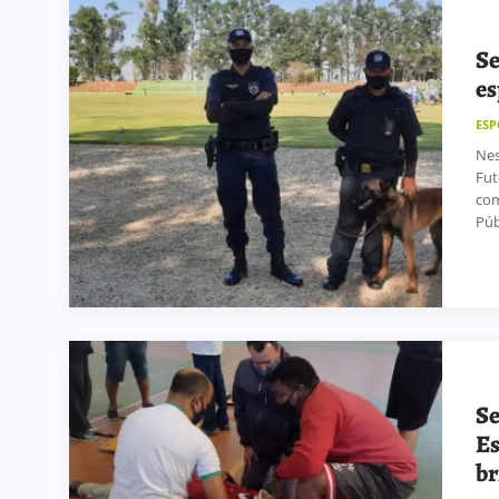
Se
es
ESP
Nes
Fut
com
Públ
Se
Es
br