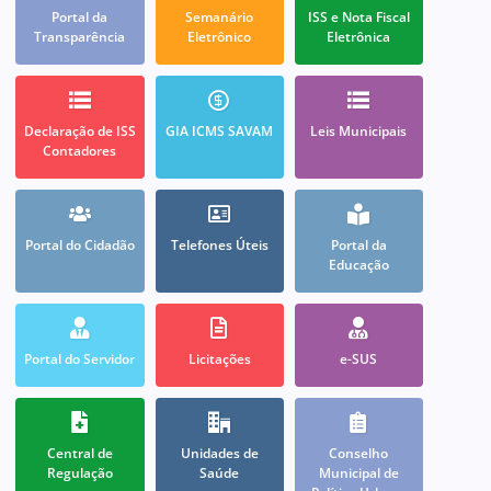
Portal da
Semanário
ISS e Nota Fiscal
Transparência
Eletrônico
Eletrônica
Declaração de ISS
GIA ICMS SAVAM
Leis Municipais
Contadores
Portal do Cidadão
Telefones Úteis
Portal da
Educação
Portal do Servidor
Licitações
e-SUS
Central de
Unidades de
Conselho
Regulação
Saúde
Municipal de