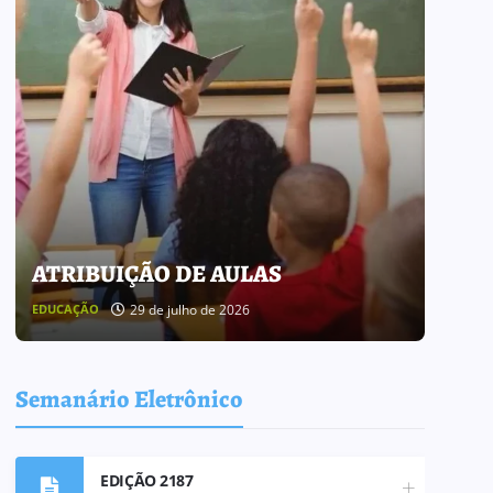
BOLETIM INFORMATIVO 238
A
25 de julho de 2026
BOLETIM INFORMATIVO
AT
Semanário Eletrônico
EDIÇÃO 2187