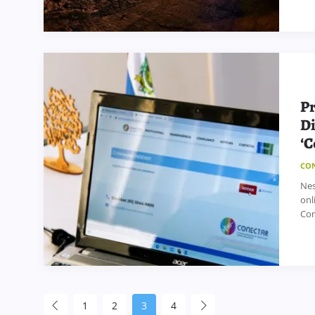
Pr
Di
‘C
CO
Nes
onl
Con
1
2
3
4