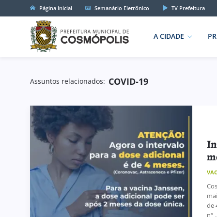
Página Inicial
Semanário Eletrônico
TV Prefeitura
A CIDADE
PR
COVID-19
Assuntos relacionados:
In
m
VA
Cos
mai
de 
nº ..