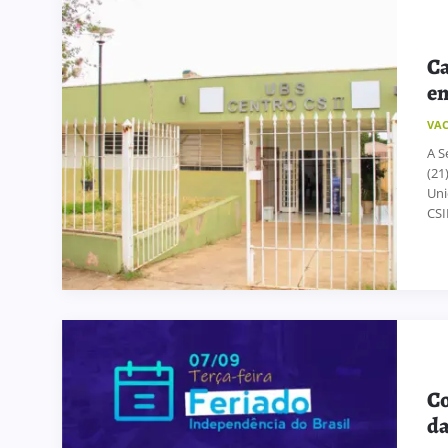
Ca
em
VA
A S
(21
Uni
CSII,
Co
da