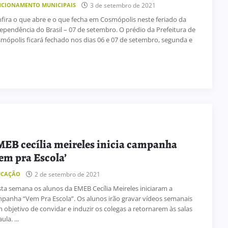
3 de setembro de 2021
CIONAMENTO MUNICIPAIS
fira o que abre e o que fecha em Cosmópolis neste feriado da
ependência do Brasil – 07 de setembro. O prédio da Prefeitura de
mópolis ficará fechado nos dias 06 e 07 de setembro, segunda e
 239
ATRIBUIÇÃO DE AULAS
EB cecília meireles inicia campanha
e 2026
29 de julho de 2026
EDUCAÇÃO
em pra Escola’
2 de setembro de 2021
UCAÇÃO
ta semana os alunos da EMEB Cecília Meireles iniciaram a
panha “Vem Pra Escola”. Os alunos irão gravar vídeos semanais
 objetivo de convidar e induzir os colegas a retornarem às salas
ula. ...