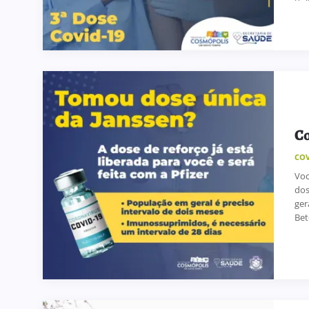
Co
COV
Voc
dos
ger
Bet