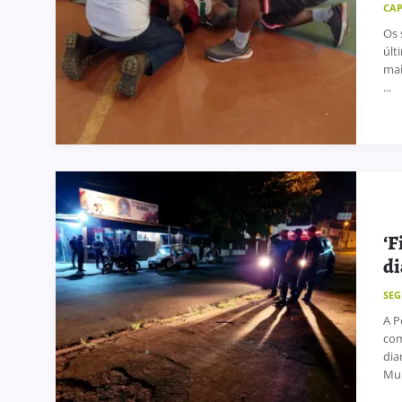
CA
Os 
últ
mai
...
‘F
di
SE
A P
com
dia
Mun