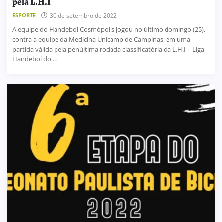
pela L.H.I
ESPORTE
30 de setembro de 2022
A equipe do Handebol Cosmópolis jogou no último domingo (25),
contra a equipe da Medicina Unicamp de Campinas, em uma
partida válida pela penúltima rodada classificatória da L.H.I – Liga
Handebol do ...