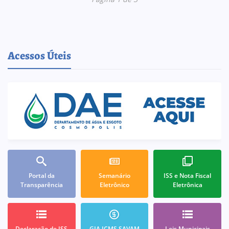
Acessos Úteis
Portal da
Semanário
ISS e Nota Fiscal
Transparência
Eletrônico
Eletrônica
Declaração de ISS
GIA ICMS SAVAM
Leis Municipais