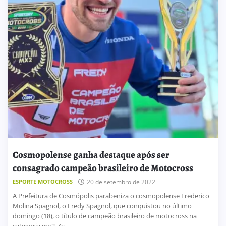
Cosmopolense ganha destaque após ser
consagrado campeão brasileiro de Motocross
ESPORTE MOTOCROSS
20 de setembro de 2022
A Prefeitura de Cosmópolis parabeniza o cosmopolense Frederico
Molina Spagnol, o Fredy Spagnol, que conquistou no último
domingo (18), o título de campeão brasileiro de motocross na
categoria mx2. As ...